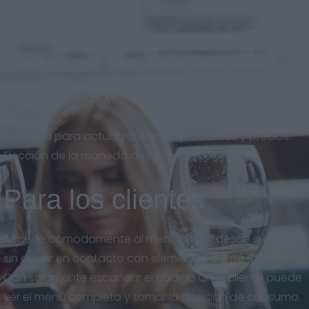
adaptado al nuevo mercado en Costa Rica.
Código QR descargable en gran calidad, para imprimir
en el formato que quieras. Eslogan y descripción del
local en varios idiomas. Horarios del restaurante
(apertura y cocina).
Facilidad para actualizar cartas, productos y precios.
Elección de la moneda de la carta (colón).
Para los clientes
Accede cómodamente al menú digital desde su celular
sin entrar en contacto con elementos del restaurante.
Con solamente escanear el código QR el cliente puede
ver el menú completo y tomar la decisión de consumo.