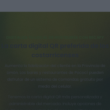
DIGITALIZA TU LOCAL DE HOSTELERÍA CON RECAFY
La carta digital QR preferida de los
costarricenses
Aumenta la fidelización del cliente en la Provincia de
Limón. Los bares y restaurantes de Pococí pueden
disfrutar de un sistema de comandas gratuito por
medio del celular.
Tenemos la carta digital QR más personalizada y
administrable del mercado. Incluye opciones de