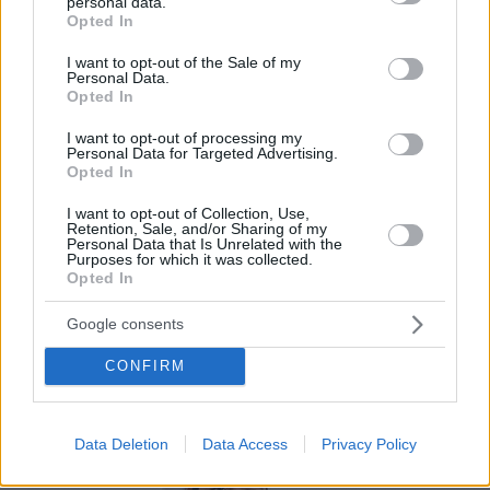
platos y detallar su forma de cocinado, raciones,
personal data.
grant or deny consent to Google and its third-party tags to
Opted In
configurar menús, introducir las fotografías, la
use your data for below specified purposes in below Google
consent section.
especificación de alérgenos, etc.
I want to opt-out of the Sale of my
Personal Data.
Opted In
Por eso hemos diseñado un sistema capaz de
ayudar a tu negocio a adaptarse a las
I want to opt-out of processing my
Personal Data for Targeted Advertising.
circunstancias actuales que nuestro país está
Opted In
viviendo. Contamos con una carta de servicios
I want to opt-out of Collection, Use,
que pueden ayudarte a aminorar las cargas de
Retention, Sale, and/or Sharing of my
Personal Data that Is Unrelated with the
trabajo en tu negocio o empresa para que
Purposes for which it was collected.
Opted In
puedas ofrecer a tus clientes la seguridad y el
apoyo que merecen. Llega la transformación
Google consents
digital para quedarse. Menú digital QR para el
CONFIRM
sector gastronómico de Costa Rica con Recafy.
Data Deletion
Data Access
Privacy Policy