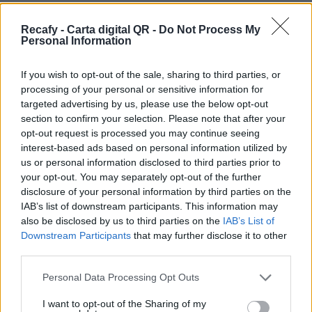
Te ofrecemos todo lo que necesitas para
mejorar la comunicación con tus clientes. Con la
Recafy - Carta digital QR -
Do Not Process My
Personal Information
carta digital QR tus comensales descubrirán tu
oferta gastronómica de la mejor manera.
If you wish to opt-out of the sale, sharing to third parties, or
processing of your personal or sensitive information for
Por eso hemos diseñado un sistema capaz de
targeted advertising by us, please use the below opt-out
ayudar a tu negocio a adaptarse a las
section to confirm your selection. Please note that after your
circunstancias actuales que nuestro país está
opt-out request is processed you may continue seeing
interest-based ads based on personal information utilized by
viviendo. Contamos con una carta de servicios
us or personal information disclosed to third parties prior to
que pueden ayudarte a aminorar las cargas de
your opt-out. You may separately opt-out of the further
trabajo en tu negocio o empresa para que
disclosure of your personal information by third parties on the
IAB’s list of downstream participants. This information may
puedas ofrecer a tus clientes la seguridad y el
also be disclosed by us to third parties on the
IAB’s List of
apoyo que merecen. Llega la transformación
Downstream Participants
that may further disclose it to other
digital para quedarse. Menú digital QR para el
third parties.
sector gastronómico de Costa Rica con Recafy.
Please note that this website/app uses one or more Google
Personal Data Processing Opt Outs
services and may gather and store information including but
Desde el panel de gestión podrás dar de alta los
not limited to your visit or usage behaviour. You may click to
I want to opt-out of the Sharing of my