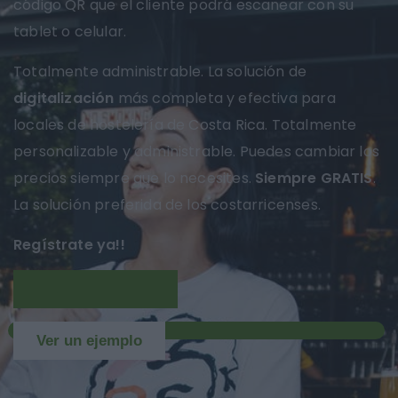
código QR que el cliente podrá escanear con su
tablet o celular.
Totalmente administrable. La solución de
digitalización
más completa y efectiva para
locales de hostelería de Costa Rica. Totalmente
personalizable y administrable. Puedes cambiar los
precios siempre que lo necesites.
Siempre GRATIS
.
La solución preferida de los costarricenses.
Regístrate ya!!
Más información
NUEVO
Ver un ejemplo