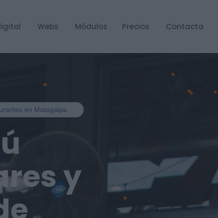
igital
Webs
Módulos
Precios
Contacta
aurantes en Matagalpa.
nú
ares y
de