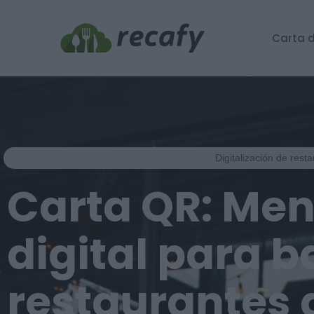
Carta d
Digitalización de rest
Carta QR: Me
digital para b
restaurantes 