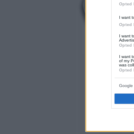
Opted 
I want t
Opted 
I want 
Advertis
Opted 
I want t
of my P
was col
Opted 
Google 