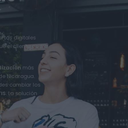
rtas digitales
ue el cliente podrá
lización
más
 de Nicaragua.
des cambiar los
IS
. La solución