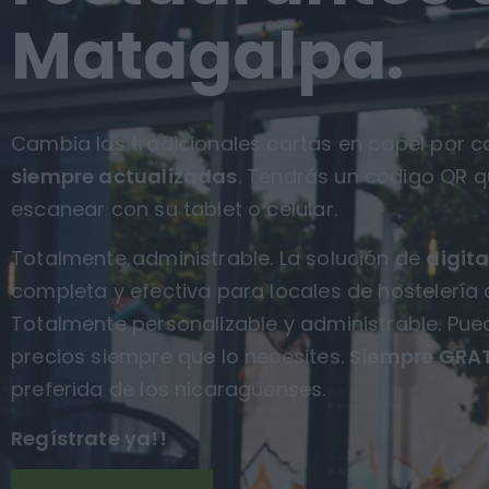
Matagalpa.
Cambia las tradicionales cartas en papel por ca
siempre actualizadas
. Tendrás un código QR q
escanear con su tablet o celular.
Totalmente administrable. La solución de
digita
completa y efectiva para locales de hostelería
Totalmente personalizable y administrable. Pue
precios siempre que lo necesites.
Siempre GRAT
preferida de los nicaragüenses.
Regístrate ya!!