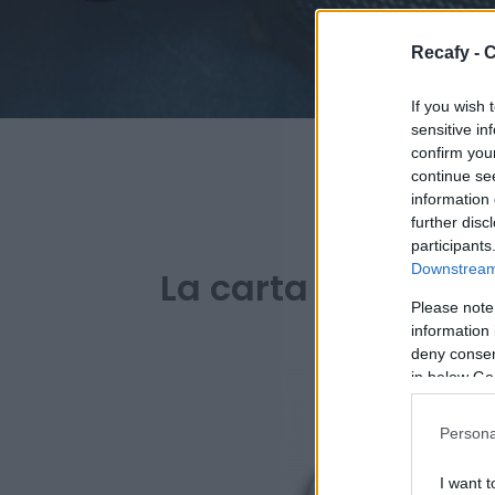
Recafy - C
If you wish 
sensitive in
confirm you
continue se
information 
further disc
PARA BARES Y R
participants
Downstream 
La carta digital de
Please note
information 
deny consent
in below Go
Persona
I want t