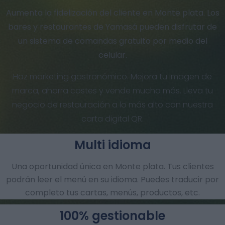
Aumenta la fidelización del cliente en Monte plata. Los
bares y restaurantes de Yamasá pueden disfrutar de
un sistema de comandas gratuito por medio del
celular.
Haz marketing gastronómico. Mejora tu imagen de
marca, ahorra costes y vende mucho más. Lleva tu
negocio de restauración a lo más alto con nuestra
carta digital QR.
Multi idioma
Una oportunidad única en Monte plata. Tus clientes
podrán leer el menú en su idioma. Puedes traducir por
completo tus cartas, menús, productos, etc.
100% gestionable