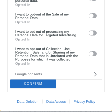
trabajo en tu negocio o empresa para que
personal data.
grant or deny consent to Google and its third-party tags to
Opted In
puedas ofrecer a tus clientes la seguridad y el
use your data for below specified purposes in below Google
consent section.
apoyo que merecen. Llega la transformación
I want to opt-out of the Sale of my
Personal Data.
digital para quedarse. Menú digital QR para el
Opted In
sector gastronómico de República Dominicana
I want to opt-out of processing my
Personal Data for Targeted Advertising.
con Recafy.
Opted In
La carta digital es rentable y mejora la imagen de
I want to opt-out of Collection, Use,
tu negocio. Los locales que la utilizan
Retention, Sale, and/or Sharing of my
Personal Data that Is Unrelated with the
incrementan, de media, su ticket hasta un 20%.
Purposes for which it was collected.
Opted In
Por eso hemos diseñado un sistema capaz de
Google consents
ayudar a tu negocio a adaptarse a las
circunstancias actuales que nuestro país está
CONFIRM
viviendo. Contamos con una carta de servicios
que pueden ayudarte a aminorar las cargas de
Data Deletion
Data Access
Privacy Policy
trabajo en tu negocio o empresa para que
puedas ofrecer a tus clientes la seguridad y el