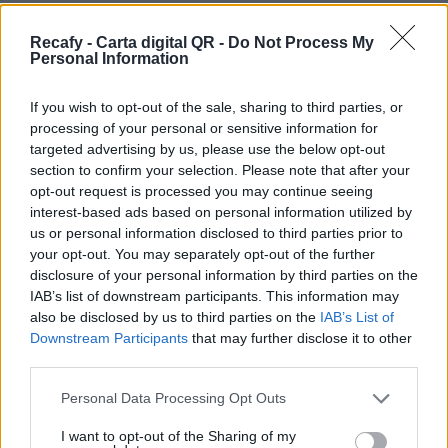
Tus clientes usarán la cámara de sus propios
smartphones para leer un simple código QR sin
Recafy - Carta digital QR -
Do Not Process My
Personal Information
necesidad de instalar ninguna aplicación.
Si las funcionalidades de la carta digital gratuita
If you wish to opt-out of the sale, sharing to third parties, or
processing of your personal or sensitive information for
se te quedan cortas, tenemos una versión
targeted advertising by us, please use the below opt-out
Premium de Recafy en la que encontrarás
section to confirm your selection. Please note that after your
herramientas más avanzadas que mejorarán
opt-out request is processed you may continue seeing
interest-based ads based on personal information utilized by
mucho tu carta digital: Cartas dinámicas según
us or personal information disclosed to third parties prior to
horario, pantallas de TV con tu menú, comandas,
your opt-out. You may separately opt-out of the further
llamador de camareros…
disclosure of your personal information by third parties on the
IAB’s list of downstream participants. This information may
Por eso hemos diseñado un sistema capaz de
also be disclosed by us to third parties on the
IAB’s List of
ayudar a tu negocio a adaptarse a las
Downstream Participants
that may further disclose it to other
third parties.
circunstancias actuales que nuestro país está
viviendo. Contamos con una carta de servicios
Please note that this website/app uses one or more Google
Personal Data Processing Opt Outs
services and may gather and store information including but
que pueden ayudarte a aminorar las cargas de
not limited to your visit or usage behaviour. You may click to
I want to opt-out of the Sharing of my