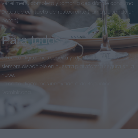
ver el menú completo y tomar la decisión de consumo.
Datos de contacto del restaurante (llama pulsando un
botón).
Para todos
La carta digital más sencilla y rápida de utilizar. Menú
siempre disponible en nuestra plataforma segura en la
nube.
La carta digital más innovadora de República
Dominicana.