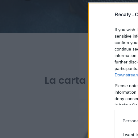
Recafy - C
If you wish 
sensitive in
confirm you
continue se
information 
further disc
PARA 
participants
Downstream 
La carta digital de
Please note
information 
deny consent
in below Go
Persona
I want t