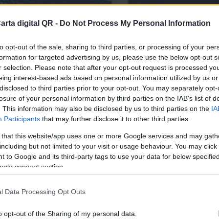
arta digital QR -
Do Not Process My Personal Information
to opt-out of the sale, sharing to third parties, or processing of your per
formation for targeted advertising by us, please use the below opt-out s
r selection. Please note that after your opt-out request is processed y
eing interest-based ads based on personal information utilized by us or
disclosed to third parties prior to your opt-out. You may separately opt-
losure of your personal information by third parties on the IAB’s list of
BARES Y RESTAURANTES DE QUERÉTARO
. This information may also be disclosed by us to third parties on the
IA
Participants
that may further disclose it to other third parties.
finitiva para tu bar o resta
 that this website/app uses one or more Google services and may gath
including but not limited to your visit or usage behaviour. You may click 
 to Google and its third-party tags to use your data for below specifi
ogle consent section.
l Data Processing Opt Outs
o opt-out of the Sharing of my personal data.