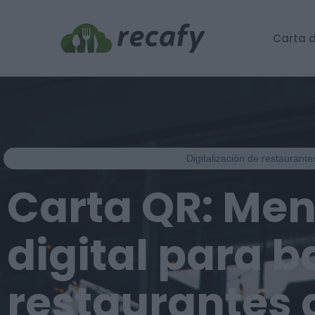
Carta d
Digitalización de restaurant
Carta QR: Me
digital para b
restaurantes 