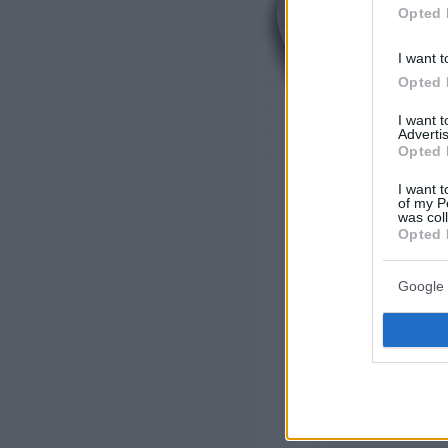
Opted 
I want t
Opted 
I want 
Advertis
Opted 
I want t
of my P
was col
Opted 
Google 