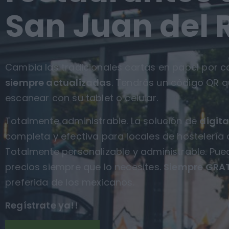
San Juan del R
Cambia las tradicionales cartas en papel por ca
siempre actualizadas
. Tendrás un código QR q
escanear con su tablet o celular.
Totalmente administrable. La solución de
digita
completa y efectiva para locales de hostelería 
Totalmente personalizable y administrable. Pue
precios siempre que lo necesites.
Siempre GRAT
preferida de los mexicanos.
Regístrate ya!!