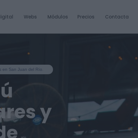
igital
Webs
Módulos
Precios
Contacta
es en San Juan del Río.
nú
ares y
de