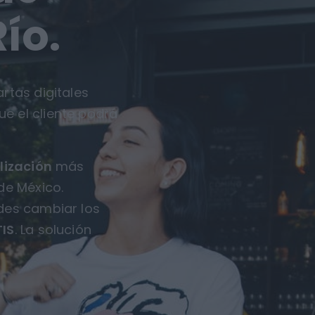
ío.
rtas digitales
ue el cliente podrá
lización
más
de México.
des cambiar los
IS
. La solución