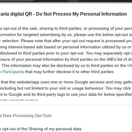
arta digital QR -
Do Not Process My Personal Information
to opt-out of the sale, sharing to third parties, or processing of your per
formation for targeted advertising by us, please use the below opt-out s
r selection. Please note that after your opt-out request is processed y
eing interest-based ads based on personal information utilized by us or
disclosed to third parties prior to your opt-out. You may separately opt-
losure of your personal information by third parties on the IAB’s list of
. This information may also be disclosed by us to third parties on the
IA
Participants
that may further disclose it to other third parties.
 that this website/app uses one or more Google services and may gath
ARES Y RESTAURANTES DE NUEVO LEÓN
including but not limited to your visit or usage behaviour. You may click 
finitiva para tu bar o resta
 to Google and its third-party tags to use your data for below specifi
ogle consent section.
l Data Processing Opt Outs
o opt-out of the Sharing of my personal data.