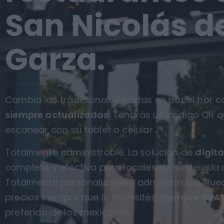
San Nicolás de
Garza.
Cambia las tradicionales cartas en papel por ca
siempre actualizadas
. Tendrás un código QR q
escanear con su tablet o celular.
Totalmente administrable. La solución de
digita
completa y efectiva para locales de hostelería 
Totalmente personalizable y administrable. Pue
precios siempre que lo necesites.
Siempre GRAT
preferida de los mexicanos.