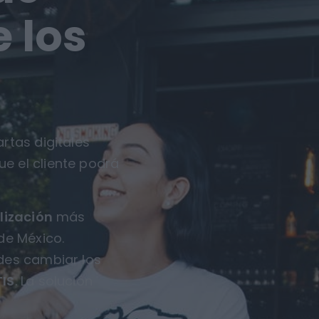
 los
rtas digitales
ue el cliente podrá
lización
más
de México.
des cambiar los
IS
. La solución