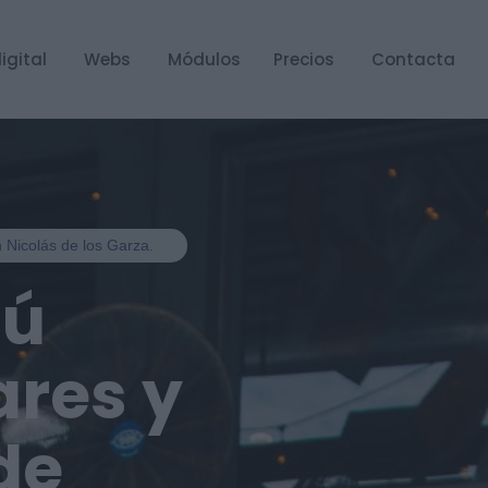
igital
Webs
Módulos
Precios
Contacta
n Nicolás de los Garza.
nú
ares y
de