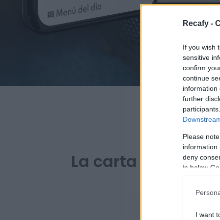
Recafy - C
If you wish 
sensitive in
confirm you
continue se
information 
further disc
participants
Downstream 
Please note
PARA B
information 
La carta digital de
deny consent
in below Go
Persona
I want t