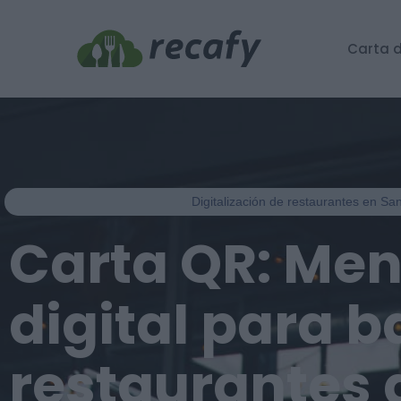
Carta d
Digitalización de restaurantes en Sa
Carta QR: Me
digital para b
restaurantes 