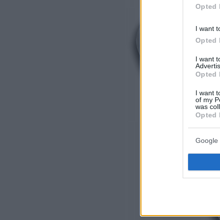
Opted 
I want t
Opted 
I want 
Advertis
Opted 
I want t
of my P
was col
Opted 
Google 