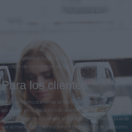
adaptado al nuevo mercado en Costa Rica.
Código QR descargable en gran calidad, para imprimir
en el formato que quieras. Eslogan y descripción del
local en varios idiomas. Horarios del restaurante
(apertura y cocina).
Facilidad para actualizar cartas, productos y precios.
Elección de la moneda de la carta (colón).
Para los clientes
Accede cómodamente al menú digital desde su celular
sin entrar en contacto con elementos del restaurante.
Con solamente escanear el código QR el cliente puede
ver el menú completo y tomar la decisión de consumo.