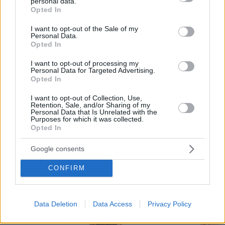
tu restaurante. Administra el menú digital de tu
personal data.
grant or deny consent to Google and its third-party tags to
Opted In
negocio al 100%.
use your data for below specified purposes in below Google
consent section.
I want to opt-out of the Sale of my
Por eso hemos diseñado un sistema capaz de
Personal Data.
Opted In
ayudar a tu negocio a adaptarse a las
circunstancias actuales que nuestro país está
I want to opt-out of processing my
Personal Data for Targeted Advertising.
viviendo. Contamos con una carta de servicios
Opted In
que pueden ayudarte a aminorar las cargas de
I want to opt-out of Collection, Use,
trabajo en tu negocio o empresa para que
Retention, Sale, and/or Sharing of my
Personal Data that Is Unrelated with the
puedas ofrecer a tus clientes la seguridad y el
Purposes for which it was collected.
Opted In
apoyo que merecen. Llega la transformación
digital para quedarse. Menú digital QR para el
Google consents
sector gastronómico de Costa Rica con Recafy.
CONFIRM
Data Deletion
Data Access
Privacy Policy