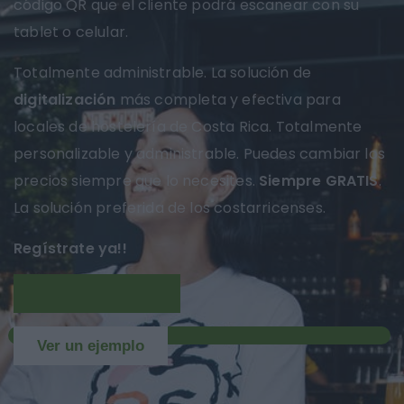
código QR que el cliente podrá escanear con su
tablet o celular.
Totalmente administrable. La solución de
digitalización
más completa y efectiva para
locales de hostelería de Costa Rica. Totalmente
personalizable y administrable. Puedes cambiar los
precios siempre que lo necesites.
Siempre GRATIS
.
La solución preferida de los costarricenses.
Regístrate ya!!
Más información
NUEVO
Ver un ejemplo