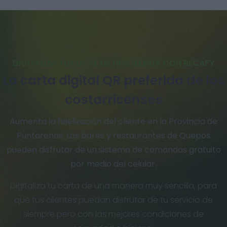
DIGITALIZA TU LOCAL DE HOSTELERÍA CON RECAFY
La carta digital QR preferida de los
costarricenses
Aumenta la fidelización del cliente en la Provincia de
Puntarenas. Los bares y restaurantes de Quepos
pueden disfrutar de un sistema de comandas gratuito
por medio del celular.
Digitaliza tu carta de una manera muy sencilla, para
que tus clientes puedan disfrutar de tu servicio de
siempre pero con las mejores condiciones de