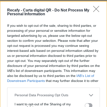
Te ofrecemos todo lo que necesitas para
mejorar la comunicación con tus clientes. Con la
Recafy - Carta digital QR -
Do Not Process My
Personal Information
carta digital QR tus comensales descubrirán tu
oferta gastronómica de la mejor manera.
If you wish to opt-out of the sale, sharing to third parties, or
processing of your personal or sensitive information for
Por eso hemos diseñado un sistema capaz de
targeted advertising by us, please use the below opt-out
ayudar a tu negocio a adaptarse a las
section to confirm your selection. Please note that after your
circunstancias actuales que nuestro país está
opt-out request is processed you may continue seeing
interest-based ads based on personal information utilized by
viviendo. Contamos con una carta de servicios
us or personal information disclosed to third parties prior to
que pueden ayudarte a aminorar las cargas de
your opt-out. You may separately opt-out of the further
trabajo en tu negocio o empresa para que
disclosure of your personal information by third parties on the
IAB’s list of downstream participants. This information may
puedas ofrecer a tus clientes la seguridad y el
also be disclosed by us to third parties on the
IAB’s List of
apoyo que merecen. Llega la transformación
Downstream Participants
that may further disclose it to other
digital para quedarse. Menú digital QR para el
third parties.
sector gastronómico de Costa Rica con Recafy.
Please note that this website/app uses one or more Google
Personal Data Processing Opt Outs
services and may gather and store information including but
Tenemos la única carta digital que se adapta a
not limited to your visit or usage behaviour. You may click to
I want to opt-out of the Sharing of my