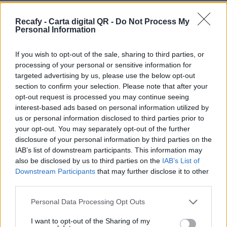
Respetar la imagen de marca es muy importante,
Recafy - Carta digital QR -
Do Not Process My
por eso podrás personalizar la carta digital con
Personal Information
tu imagen y color corporativo. Contáctanos
para contratar la personalización avanzada.
If you wish to opt-out of the sale, sharing to third parties, or
processing of your personal or sensitive information for
Por eso hemos diseñado un sistema capaz de
targeted advertising by us, please use the below opt-out
ayudar a tu negocio a adaptarse a las
section to confirm your selection. Please note that after your
opt-out request is processed you may continue seeing
circunstancias actuales que nuestro país está
interest-based ads based on personal information utilized by
viviendo. Contamos con una carta de servicios
us or personal information disclosed to third parties prior to
que pueden ayudarte a aminorar las cargas de
your opt-out. You may separately opt-out of the further
disclosure of your personal information by third parties on the
trabajo en tu negocio o empresa para que
IAB’s list of downstream participants. This information may
puedas ofrecer a tus clientes la seguridad y el
also be disclosed by us to third parties on the
IAB’s List of
apoyo que merecen. Llega la transformación
Downstream Participants
that may further disclose it to other
third parties.
digital para quedarse. Menú digital QR para el
sector gastronómico de México con Recafy.
Please note that this website/app uses one or more Google
Personal Data Processing Opt Outs
services and may gather and store information including but
Nuestra carta digital es la forma más sencilla y
not limited to your visit or usage behaviour. You may click to
I want to opt-out of the Sharing of my