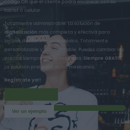
código QR que el cliente podrá escanear con su
tablet o celular.
Totalmente administrable. La solución de
digitalización
más completa y efectiva para
locales de hostelería de México. Totalmente
personalizable y administrable. Puedes cambiar los
precios siempre que lo necesites.
Siempre GRATIS
.
La solución preferida de los mexicanos.
Regístrate ya!!
Más información
NUEVO
Ver un ejemplo