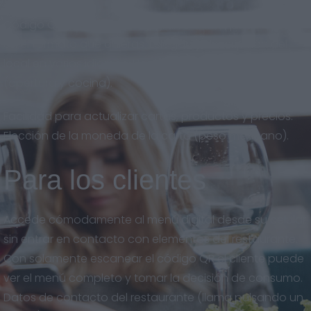
Código QR descargable en gran calidad, para imprimir
en el formato que quieras. Eslogan y descripción del
local en varios idiomas. Horarios del restaurante
(apertura y cocina).
Facilidad para actualizar cartas, productos y precios.
Elección de la moneda de la carta (peso mexicano).
Para los clientes
Accede cómodamente al menú digital desde su celular
sin entrar en contacto con elementos del restaurante.
Con solamente escanear el código QR el cliente puede
ver el menú completo y tomar la decisión de consumo.
Datos de contacto del restaurante (llama pulsando un