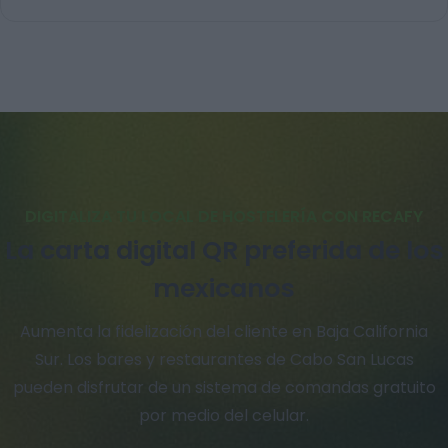
DIGITALIZA TU LOCAL DE HOSTELERÍA CON RECAFY
La carta digital QR preferida de los
mexicanos
Aumenta la fidelización del cliente en Baja California
Sur. Los bares y restaurantes de Cabo San Lucas
pueden disfrutar de un sistema de comandas gratuito
por medio del celular.