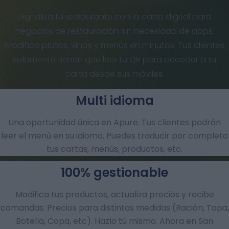
Digitaliza tu restaurante con la carta digital para
negocios de restauración sin necesidad de apps.
Modifica platos, vinos y menús en minutos. Tus clientes
solamente tienen que leer tu QR para acceder a tu
carta desde sus móviles.
Multi idioma
Una oportunidad única en Apure. Tus clientes podrán
leer el menú en su idioma. Puedes traducir por completo
tus cartas, menús, productos, etc.
100% gestionable
Modifica tus productos, actualiza precios y recibe
comandas.​ Precios para distintas medidas (Ración, Tapa,
Botella, Copa, etc). Hazlo tú mismo. Ahora en San