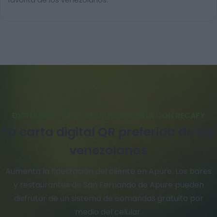
DIGITALIZA TU LOCAL DE HOSTELERÍA CON RECAFY
La carta digital QR preferida de los
venezolanos
Aumenta la fidelización del cliente en Apure. Los bares
y restaurantes de San Fernando de Apure pueden
disfrutar de un sistema de comandas gratuito por
medio del celular.