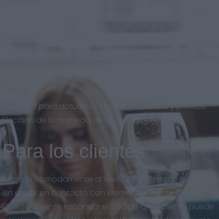
imagen de marca en todo momento. Sistema
adaptado al nuevo mercado en Venezuela.
Código QR descargable en gran calidad, para imprimir
en el formato que quieras. Eslogan y descripción del
local en varios idiomas. Horarios del restaurante
(apertura y cocina).
Facilidad para actualizar cartas, productos y precios.
Elección de la moneda de la carta (bolívar).
Para los clientes
Accede cómodamente al menú digital desde su celular
sin entrar en contacto con elementos del restaurante.
Con solamente escanear el código QR el cliente puede