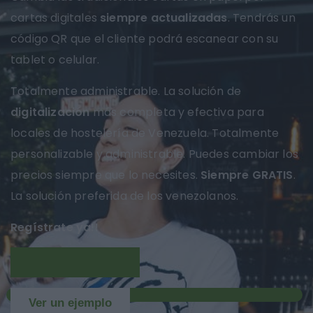
cartas digitales
siempre actualizadas
. Tendrás un
código QR que el cliente podrá escanear con su
tablet o celular.
Totalmente administrable. La solución de
digitalización
más completa y efectiva para
locales de hostelería de Venezuela. Totalmente
personalizable y administrable. Puedes cambiar los
precios siempre que lo necesites.
Siempre GRATIS
.
La solución preferida de los venezolanos.
Regístrate ya!!
Más información
NUEVO
Ver un ejemplo