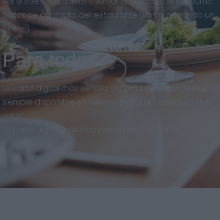
ver el menú completo y tomar la decisión de consumo.
Datos de contacto del restaurante (llama pulsando un
botón).
Para todos
La carta digital más sencilla y rápida de utilizar. Menú
siempre disponible en nuestra plataforma segura en la
nube.
La carta digital más innovadora de Venezuela.