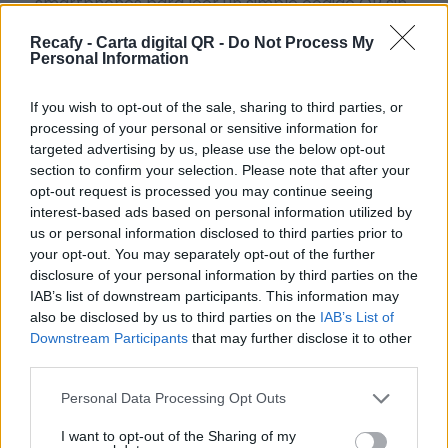
smartphones para leer un simple código QR sin
necesidad de instalar ninguna aplicación.
Recafy - Carta digital QR -
Do Not Process My
Personal Information
Hacemos accesible la digitalización de la
hostelería sin importar el tamaño del negocio. Si
If you wish to opt-out of the sale, sharing to third parties, or
necesitas ayuda o no tienes tiempo, podemos
processing of your personal or sensitive information for
targeted advertising by us, please use the below opt-out
digitalizar la carta por ti.
section to confirm your selection. Please note that after your
Por eso hemos diseñado un sistema capaz de
opt-out request is processed you may continue seeing
interest-based ads based on personal information utilized by
ayudar a tu negocio a adaptarse a las
us or personal information disclosed to third parties prior to
circunstancias actuales que nuestro país está
your opt-out. You may separately opt-out of the further
viviendo. Contamos con una carta de servicios
disclosure of your personal information by third parties on the
IAB’s list of downstream participants. This information may
que pueden ayudarte a aminorar las cargas de
also be disclosed by us to third parties on the
IAB’s List of
trabajo en tu negocio o empresa para que
Downstream Participants
that may further disclose it to other
puedas ofrecer a tus clientes la seguridad y el
third parties.
apoyo que merecen. Llega la transformación
Please note that this website/app uses one or more Google
Personal Data Processing Opt Outs
digital para quedarse. Menú digital QR para el
services and may gather and store information including but
not limited to your visit or usage behaviour. You may click to
I want to opt-out of the Sharing of my
sector gastronómico de Venezuela con Recafy.