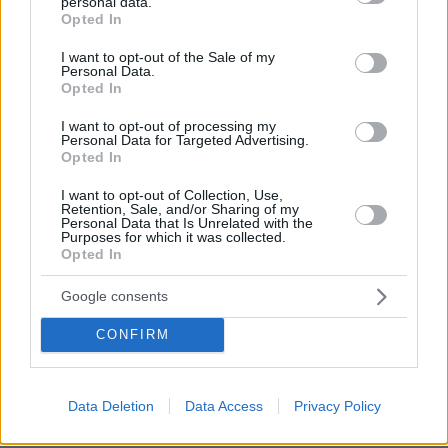
personal data.
grant or deny consent to Google and its third-party tags to
Opted In
use your data for below specified purposes in below Google
Pásate a la carta digital QR. Nuestra sistema es
consent section.
I want to opt-out of the Sale of my
cómodo, rápido, sencillo y elegante. Con la carta
Personal Data.
digital tus clientes accederán a todo el
Opted In
contenido de tu carta de manera visual e
I want to opt-out of processing my
Personal Data for Targeted Advertising.
interactiva.
Opted In
Por eso hemos diseñado un sistema capaz de
I want to opt-out of Collection, Use,
ayudar a tu negocio a adaptarse a las
Retention, Sale, and/or Sharing of my
Personal Data that Is Unrelated with the
circunstancias actuales que nuestro país está
Purposes for which it was collected.
Opted In
viviendo. Contamos con una carta de servicios
que pueden ayudarte a aminorar las cargas de
Google consents
trabajo en tu negocio o empresa para que
CONFIRM
puedas ofrecer a tus clientes la seguridad y el
apoyo que merecen. Llega la transformación
digital para quedarse. Menú digital QR para el
Data Deletion
Data Access
Privacy Policy
sector gastronómico de Venezuela con Recafy.