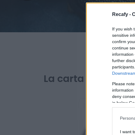
Recafy - C
If you wish 
sensitive in
confirm you
continue se
information 
further disc
PARA BA
participants
Downstream 
La carta digital de
Please note
information 
deny consent
in below Go
Persona
I want t