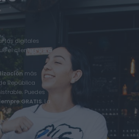
rtas digitales
ue el cliente podrá
lización
más
 de República
istrable. Puedes
iempre GRATIS
. La