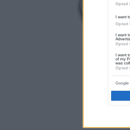
Opted 
I want t
Opted 
I want 
Advertis
Opted 
I want t
of my P
was col
Opted 
Google 