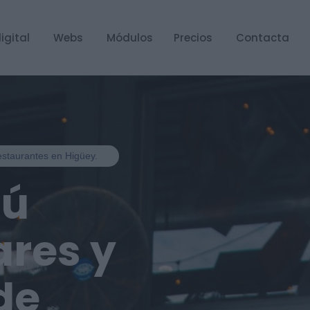
igital
Webs
Módulos
Precios
Contacta
restaurantes en Higüey.
nú
ares y
de