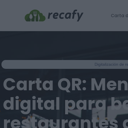
Carta d
Digitalización de 
Carta QR: Me
digital para b
restaurantes 