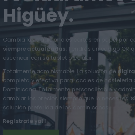
Higüey.
Cambia las tradicionales cartas en papel por ca
siempre actualizadas
. Tendrás un código QR q
escanear con su tablet o celular.
Totalmente administrable. La solución de
digita
completa y efectiva para locales de hostelería
Dominicana. Totalmente personalizable y admin
cambiar los precios siempre que lo necesites.
S
solución preferida de los dominicanos.
Regístrate ya!!