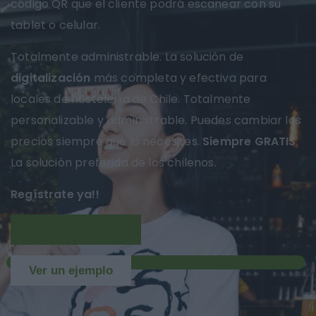
código QR que el cliente podrá escanear con su
tablet o celular.
Totalmente administrable. La solución de
digitalización
más completa y efectiva para
locales de hostelería de Chile. Totalmente
personalizable y administrable. Puedes cambiar los
precios siempre que lo necesites.
Siempre GRATIS
.
La solución preferida de los chilenos.
Regístrate ya!!
Más información
NUEVO
Ver un ejemplo