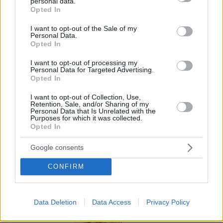
La carta digital es una novedosa herramienta
personal data.
grant or deny consent to Google and its third-party tags to
Opted In
que facilita a bares y restaurantes mostrar su
use your data for below specified purposes in below Google
consent section.
menú a los consumidores a través del móvil.
I want to opt-out of the Sale of my
Personal Data.
Opted In
Por eso hemos diseñado un sistema capaz de
ayudar a tu negocio a adaptarse a las
I want to opt-out of processing my
Personal Data for Targeted Advertising.
circunstancias actuales que nuestro país está
Opted In
viviendo. Contamos con una carta de servicios
I want to opt-out of Collection, Use,
que pueden ayudarte a aminorar las cargas de
Retention, Sale, and/or Sharing of my
Personal Data that Is Unrelated with the
trabajo en tu negocio o empresa para que
Purposes for which it was collected.
Opted In
puedas ofrecer a tus clientes la seguridad y el
apoyo que merecen. Llega la transformación
Google consents
digital para quedarse. Menú digital QR para el
CONFIRM
sector gastronómico de Chile con Recafy.
Data Deletion
Data Access
Privacy Policy