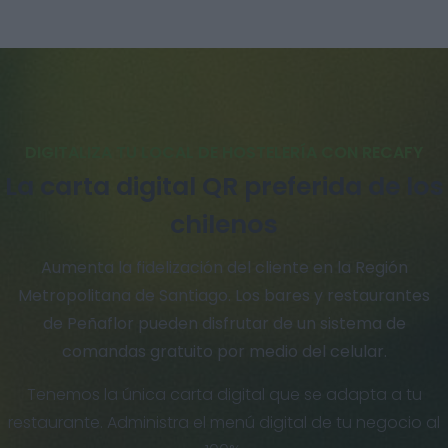
DIGITALIZA TU LOCAL DE HOSTELERÍA CON RECAFY
La carta digital QR preferida de los
chilenos
Aumenta la fidelización del cliente en la Región
Metropolitana de Santiago. Los bares y restaurantes
de Peñaflor pueden disfrutar de un sistema de
comandas gratuito por medio del celular.
Tenemos la única carta digital que se adapta a tu
restaurante. Administra el menú digital de tu negocio al