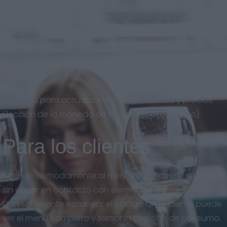
adaptado al nuevo mercado en Chile.
Código QR descargable en gran calidad, para imprimir
en el formato que quieras. Eslogan y descripción del
local en varios idiomas. Horarios del restaurante
(apertura y cocina).
Facilidad para actualizar cartas, productos y precios.
Elección de la moneda de la carta (peso chileno).
Para los clientes
Accede cómodamente al menú digital desde su celular
sin entrar en contacto con elementos del restaurante.
Con solamente escanear el código QR el cliente puede
ver el menú completo y tomar la decisión de consumo.