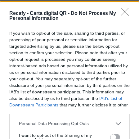
Sí estás pensando en digitalizar la carta de tu
restaurante y quieres un sistema dinámico, más
Recafy - Carta digital QR -
Do Not Process My
Personal Information
allá de un simple pdf, estás en el sitio correcto.
Ofrecemos la solución de digitalización que
If you wish to opt-out of the sale, sharing to third parties, or
necesita tu establecimiento.
processing of your personal or sensitive information for
targeted advertising by us, please use the below opt-out
Por eso hemos diseñado un sistema capaz de
section to confirm your selection. Please note that after your
ayudar a tu negocio a adaptarse a las
opt-out request is processed you may continue seeing
interest-based ads based on personal information utilized by
circunstancias actuales que nuestro país está
us or personal information disclosed to third parties prior to
viviendo. Contamos con una carta de servicios
your opt-out. You may separately opt-out of the further
que pueden ayudarte a aminorar las cargas de
disclosure of your personal information by third parties on the
IAB’s list of downstream participants. This information may
trabajo en tu negocio o empresa para que
also be disclosed by us to third parties on the
IAB’s List of
puedas ofrecer a tus clientes la seguridad y el
Downstream Participants
that may further disclose it to other
apoyo que merecen. Llega la transformación
third parties.
digital para quedarse. Menú digital QR para el
Please note that this website/app uses one or more Google
Personal Data Processing Opt Outs
sector gastronómico de Chile con Recafy.
services and may gather and store information including but
not limited to your visit or usage behaviour. You may click to
I want to opt-out of the Sharing of my